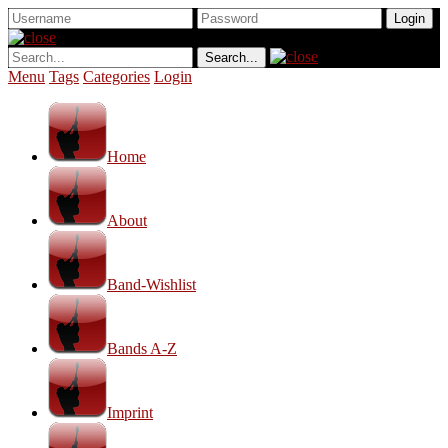
Menu
Tags
Categories
Login
Home
About
Band-Wishlist
Bands A-Z
Imprint