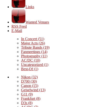
Links
Wanted Venues
RSS Feed
E-Mail
In Concert
(51)
Major Acts
(26)
Tribute Bands
(19)
Fanmeetings
(14)
Photography
(11)
AC/DC
(10)
Uncategorized
(1)
Best-Of
(1)
Nikon
(32)
D700
(30)
Canon
(15)
Geiselwind
(13)
G11
(9)
Frankfurt
(8)
D3s
(8)