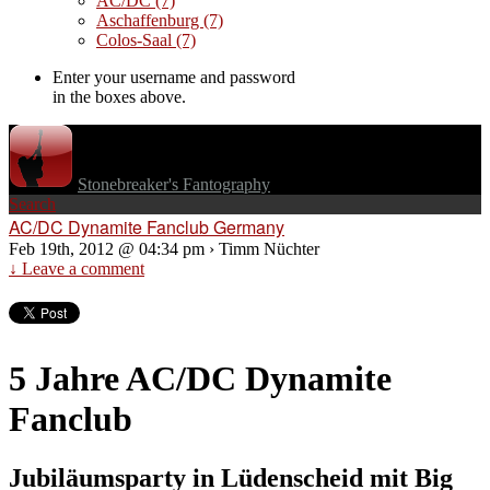
AC/DC
(7)
Aschaffenburg
(7)
Colos-Saal
(7)
Enter your username and password
in the boxes above.
Stonebreaker's Fantography
Search
AC/DC Dynamite Fanclub Germany
Feb 19th, 2012 @ 04:34 pm › Timm Nüchter
↓ Leave a comment
5 Jahre AC/DC Dynamite
Fanclub
Jubiläumsparty in Lüdenscheid mit Big