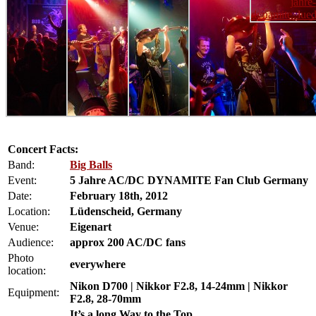
Concert Facts:
Band:
Big Balls
Event:
5 Jahre AC/DC DYNAMITE Fan Club Germany
Date:
February 18th, 2012
Location:
Lüdenscheid, Germany
Venue:
Eigenart
Audience:
approx 200 AC/DC fans
Photo
everywhere
location:
Nikon D700 | Nikkor F2.8, 14-24mm | Nikkor
Equipment:
F2.8, 28-70mm
It’s a long Way to the Top